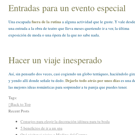
Entradas para un evento especial
fuera de la rutina
Una escapada
a alguna actividad que le guste. Y vale desd
una entrada a la obra de teatro que lleva meses queriendo ir a ver, la última
exposición de moda o una ópera de la que no sabe nada.
Hacer un viaje inesperado
Así, sin pensarlo dos veces, casi cogiendo un globo terráqueo, haciéndolo gir
Dejarlo todo atrás por unos días
y yendo allí donde señale tu dedo.
es una d
las mejores ideas románticas para sorprender a tu pareja que puedes tener.
Tags:
Back to Top
Recent Posts
Consejos para elegir la decoración idónea para tu boda
5 beneficios de ir a un spa
Qué visitar si viajas a Medina del Campo