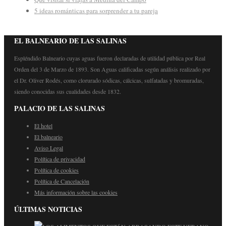
5 ideas románticas para sorprender a tu pareja
EL BALNEARIO DE LAS SALINAS
Espléndido Balneario cuyas aguas fueron declaradas de utilidad pública por Real
Orden del 3 de Marzo de 1893. Son Aguas calificadas según análisis realizado por
el Dr. Oliver Rodés, como clorurado sódicas, cálcicas, sulfatadas y bromuradas,
siendo conocidas sus cualidades desde 1832.
PALACIO DE LAS SALINAS
El hotel
El balneario
Aviso Legal
Política de privacidad
Política de cookies
Política de Cancelación
Más información sobre las cookies
ÚLTIMAS NOTICIAS