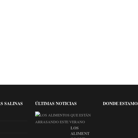
JUNIO A SEPTIEMBRE
J
HABITACIÓN DOBLE FACHADA CON
H
TERRAZA
T
HABITACIÓN DOBLE USO INDIVIDUAL
H
AS SALINAS
ÚLTIMAS NOTICIAS
DONDE ESTAMO
LOS
ALIMENT