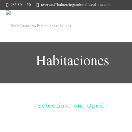
983 804 450
reservas@balneariogranhotellassalinas.com
Habitaciones
Seleccione una Opción
HABITACIÓN DOBLE VISTA FACHADA