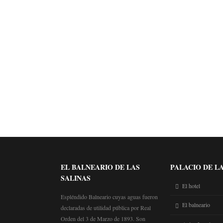
DE JUNIO A SEPTIEMBRE
HABITACIÓN DOBLE VISTA FACHADA
HABITACIÓN DOBLE SUPERIOR
EL BALNEARIO DE LAS
PALACIO DE L
SALINAS
El hotel
Espléndido Balneario cuyas aguas fueron
El balneario
declaradas de utilidad pública por Real
Orden del 3 de Marzo de 1893. Son